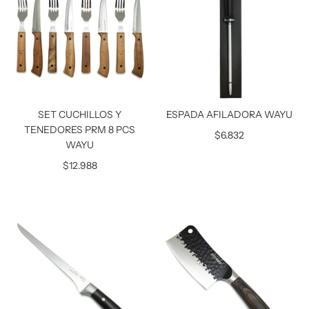
h
a
b
i
t
u
a
l
SET CUCHILLOS Y
ESPADA AFILADORA WAYU
TENEDORES PRM 8 PCS
$6.832
WAYU
$12.988