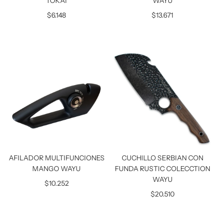
TOKAI
WAYU
$6.148
$13.671
AFILADOR MULTIFUNCIONES
CUCHILLO SERBIAN CON
MANGO WAYU
FUNDA RUSTIC COLECCTION
WAYU
$10.252
$20.510