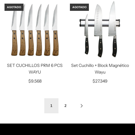
AGOTADO
AGOTADO
SET CUCHILLOS PRM 6 PCS
Set Cuchillo + Block Magnético
WAYU
Wayu
$9.568
$27.349
1
2