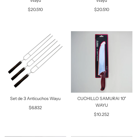
Wayu
Wayu
$20.510
$20.510
Set de 3 Anticuchos Wayu
CUCHILLO SAMURAI 10"
WAYU
$6.832
$10.252