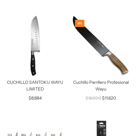
31%
CUCHILLO SANTOKU WAYU
Cuchillo Parrillero Profesional
LIMITED
Wayu
P
$8.884
$16.990
$11.620
r
e
c
i
o