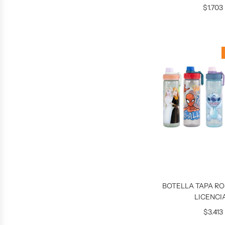
$1.703
BOTELLA TAPA R
LICENCI
$3.413