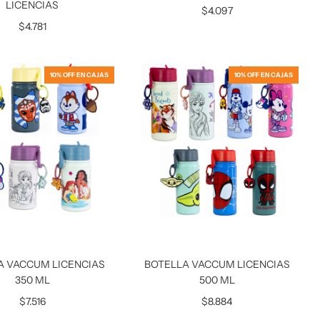
LICENCIAS
$4.097
$4.781
10% OFF EN CAJAS
10% OFF EN CAJAS
A VACCUM LICENCIAS
BOTELLA VACCUM LICENCIAS
350 ML
500 ML
$7.516
$8.884