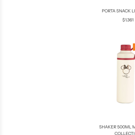
PORTA SNACK L
$1.361
SHAKER 500ML 
COLLECT