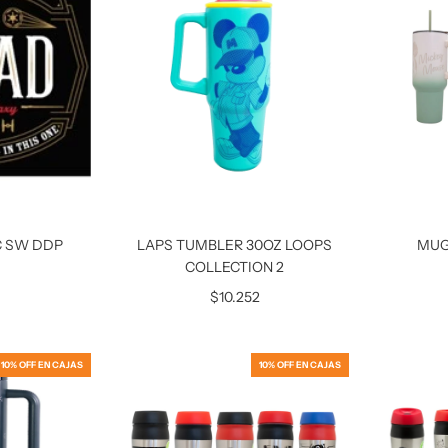
C SW DDP
LAPS TUMBLER 30OZ LOOPS
MUG
COLLECTION 2
$10.252
10% OFF EN CAJAS
10% OFF EN CAJAS