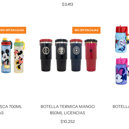
$3.413
10% OFF EN CAJAS
10% OFF EN CAJAS
OSCA 700ML
BOTELLA TERMICA MANGO
BOTELL
AS
850ML LICENCIAS
$10.252