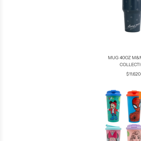
MUG 40OZ M&M
COLLECT
$11.620