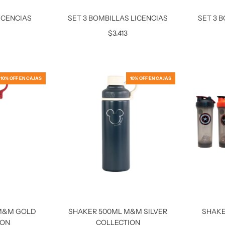
ICENCIAS
SET 3 BOMBILLAS LICENCIAS
SET 3 
$3.413
10% OFF EN CAJAS
10% OFF EN CAJAS
M&M GOLD
SHAKER 500ML M&M SILVER
SHAKE
ION
COLLECTION