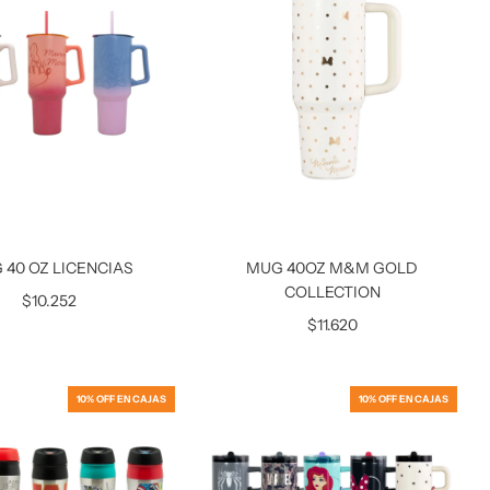
 40 OZ LICENCIAS
MUG 40OZ M&M GOLD
COLLECTION
$10.252
$11.620
10% OFF EN CAJAS
10% OFF EN CAJAS