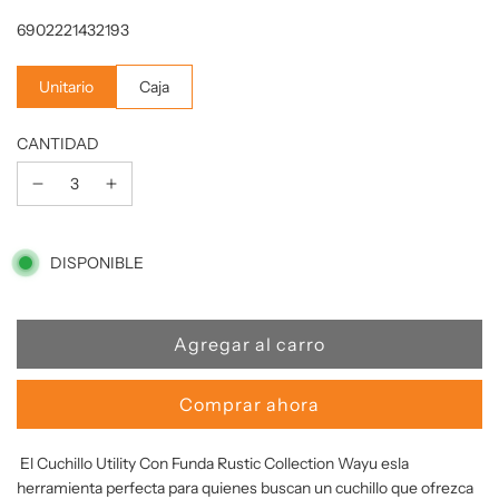
Precio
6902221432193
de
oferta
Unitario
Caja
CANTIDAD
DISPONIBLE
C
Agregar al carro
a
r
Comprar ahora
g
a
El Cuchillo Utility Con Funda Rustic Collection Wayu es
la
n
herramienta perfecta para quienes buscan un cuchillo que ofrezca
d