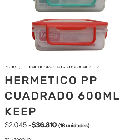
INICIO
/
HERMETICO PP CUADRADO 600ML KEEP
HERMETICO PP
CUADRADO 600ML
KEEP
$2.045 -
$36.810
(18 unidades)
Precio