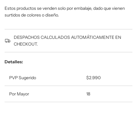
a
Estos productos se venden solo por embalaje, dado que vienen
n
surtidos de colores o diseño.
d
o
.
DESPACHOS CALCULADOS AUTOMÁTICAMENTE EN
.
CHECKOUT.
.
Detalles:
PVP Sugerido
$2.990
Por Mayor
18