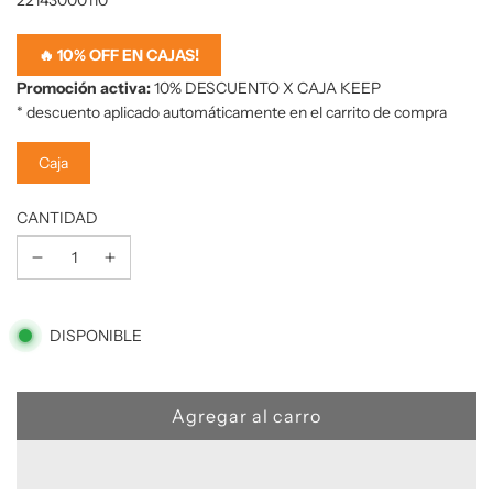
22143000110
de
oferta
🔥 10% OFF EN CAJAS!
Promoción activa:
10% DESCUENTO X CAJA KEEP
* descuento aplicado automáticamente en el carrito de compra
Caja
CANTIDAD
1
DISPONIBLE
C
Agregar al carro
a
r
g