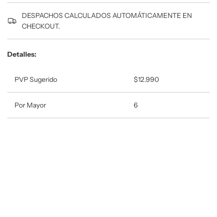
n
DESPACHOS CALCULADOS AUTOMÁTICAMENTE EN
d
CHECKOUT.
o
.
.
Detalles:
.
PVP Sugerido
$12.990
Por Mayor
6