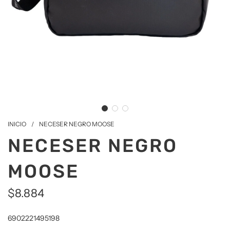
INICIO
/
NECESER NEGRO MOOSE
NECESER NEGRO
MOOSE
$8.884
Precio
6902221495198
de