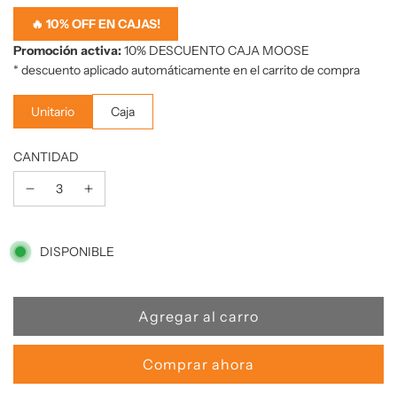
oferta
🔥 10% OFF EN CAJAS!
Promoción activa:
10% DESCUENTO CAJA MOOSE
* descuento aplicado automáticamente en el carrito de compra
Unitario
Caja
CANTIDAD
DISPONIBLE
C
Agregar al carro
a
r
Comprar ahora
g
a