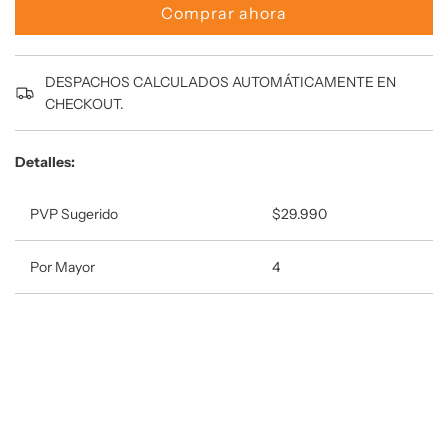
r
Comprar ahora
g
a
n
DESPACHOS CALCULADOS AUTOMÁTICAMENTE EN
d
CHECKOUT.
o
.
.
Detalles:
.
PVP Sugerido
$29.990
Por Mayor
4