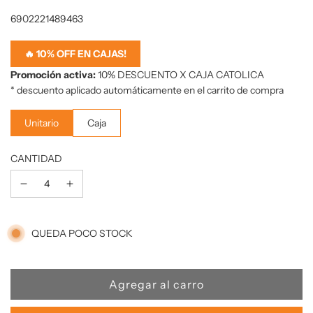
Precio
6902221489463
de
oferta
🔥 10% OFF EN CAJAS!
Promoción activa:
10% DESCUENTO X CAJA CATOLICA
* descuento aplicado automáticamente en el carrito de compra
Unitario
Caja
CANTIDAD
QUEDA POCO STOCK
C
Agregar al carro
a