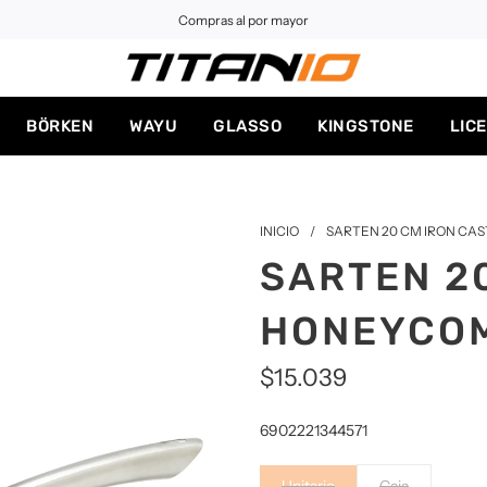
Compras al por mayor
BÖRKEN
WAYU
GLASSO
KINGSTONE
LIC
INICIO
/
SARTEN 20 CM IRON C
SARTEN 2
HONEYCO
$15.039
Precio
6902221344571
de
Unitario
Caja