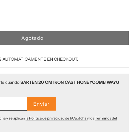
C
Agotado
a
r
g
 AUTOMÁTICAMENTE EN CHECKOUT.
a
n
d
arle cuando
SARTEN 20 CM IRON CAST HONEYCOMB WAYU
o
.
.
.
cha y se aplican
la Política de privacidad de hCaptcha
y los
Términos del