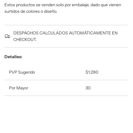
a
Estos productos se venden solo por embalaje, dado que vienen
n
surtidos de colores o diseño.
d
o
.
DESPACHOS CALCULADOS AUTOMÁTICAMENTE EN
.
CHECKOUT.
.
Detalles:
PVP Sugerido
$1.290
Por Mayor
30