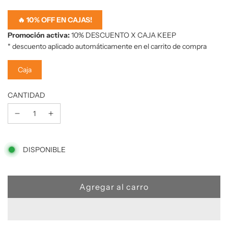
de
oferta
🔥 10% OFF EN CAJAS!
Promoción activa:
10% DESCUENTO X CAJA KEEP
* descuento aplicado automáticamente en el carrito de compra
Caja
CANTIDAD
1
DISPONIBLE
C
Agregar al carro
a
r
g