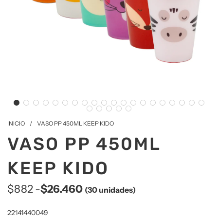
INICIO
/
VASO PP 450ML KEEP KIDO
VASO PP 450ML
KEEP KIDO
$882 -
$26.460
(30 unidades)
Precio
22141440049